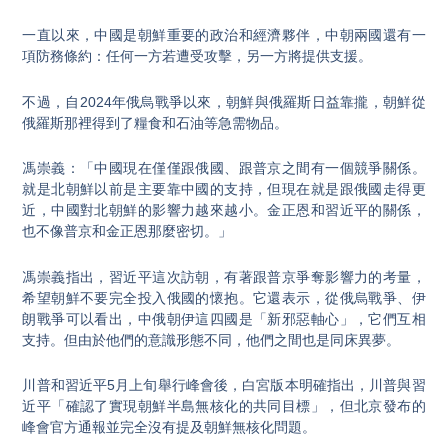
一直以來，中國是朝鮮重要的政治和經濟夥伴，中朝兩國還有一
項防務條約：任何一方若遭受攻擊，另一方將提供支援。
不過，自2024年俄烏戰爭以來，朝鮮與俄羅斯日益靠攏，朝鮮從
俄羅斯那裡得到了糧食和石油等急需物品。
馮崇義：「中國現在僅僅跟俄國、跟普京之間有一個競爭關係。
就是北朝鮮以前是主要靠中國的支持，但現在就是跟俄國走得更
近，中國對北朝鮮的影響力越來越小。金正恩和習近平的關係，
也不像普京和金正恩那麼密切。」
馮崇義指出，習近平這次訪朝，有著跟普京爭奪影響力的考量，
希望朝鮮不要完全投入俄國的懷抱。它還表示，從俄烏戰爭、伊
朗戰爭可以看出，中俄朝伊這四國是「新邪惡軸心」，它們互相
支持。但由於他們的意識形態不同，他們之間也是同床異夢。
川普和習近平5月上旬舉行峰會後，白宮版本明確指出，川普與習
近平「確認了實現朝鮮半島無核化的共同目標」，但北京發布的
峰會官方通報並完全沒有提及朝鮮無核化問題。