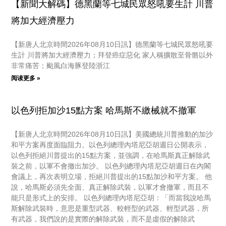
【新聞大解碼】德黑蘭等七城民眾怒吼要生計 川普
將加大經濟壓力
【新唐人北京時間2026年08月10日訊】德黑蘭等七城民眾怒吼要
生計 川普將加大經濟壓力；拜登癌症惡化 家人稱擴散至骨骼以外
非常痛苦；颱風白海豚登陸浙江
阅读更多 »
以色列拒加沙15點方案 哈馬斯不繳械就不撤軍
【新唐人北京時間2026年08月10日訊】美國總統川普推動的加沙
和平方案再度面臨阻力。以色列總理內塔尼亞胡週日公開表示，
以色列拒絕川普提出的15點方案，並強調，在哈馬斯真正解除武
裝之前，以軍不會撤出加沙。 以色列總理內塔尼亞胡週日在內閣
會議上，再次表明立場，拒絕川普提出的15點加沙和平方案。 他
說，哈馬斯必須先全面、真正解除武裝，以軍才會撤軍，而且不
能只是形式上的安排。 以色列總理內塔尼亞胡：「而當我說哈馬
斯解除武裝時，意思是重型武器、較輕型的武器、輕型武器，所
有武器，我們說的是實際的解除武裝，而不是虛假的解除武