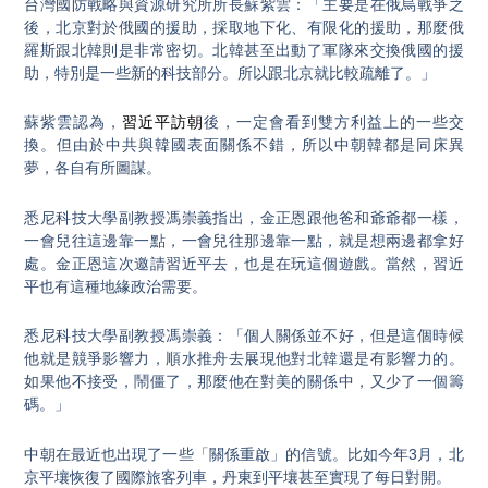
台灣國防戰略與資源研究所所長蘇紫雲：「主要是在俄烏戰爭之
後，北京對於俄國的援助，採取地下化、有限化的援助，那麼俄
羅斯跟北韓則是非常密切。北韓甚至出動了軍隊來交換俄國的援
助，特別是一些新的科技部分。所以跟北京就比較疏離了。」
蘇紫雲認為，
習近平訪朝
後，一定會看到雙方利益上的一些交
換。但由於中共與韓國表面關係不錯，所以中朝韓都是同床異
夢，各自有所圖謀。
悉尼科技大學副教授馮崇義指出，金正恩跟他爸和爺爺都一樣，
一會兒往這邊靠一點，一會兒往那邊靠一點，就是想兩邊都拿好
處。金正恩這次邀請習近平去，也是在玩這個遊戲。當然，習近
平也有這種地緣政治需要。
悉尼科技大學副教授馮崇義：「個人關係並不好，但是這個時候
他就是競爭影響力，順水推舟去展現他對北韓還是有影響力的。
如果他不接受，鬧僵了，那麼他在對美的關係中，又少了一個籌
碼。」
中朝在最近也出現了一些「關係重啟」的信號。比如今年3月，北
京平壤恢復了國際旅客列車，丹東到平壤甚至實現了每日對開。