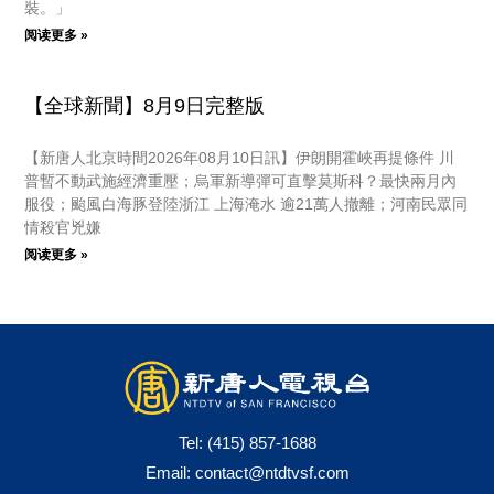
裝。」
阅读更多 »
【全球新聞】8月9日完整版
【新唐人北京時間2026年08月10日訊】伊朗開霍峽再提條件 川
普暫不動武施經濟重壓；烏軍新導彈可直擊莫斯科？最快兩月內
服役；颱風白海豚登陸浙江 上海淹水 逾21萬人撤離；河南民眾同
情殺官兇嫌
阅读更多 »
Tel:
(415) 857-1688
Email:
contact@ntdtvsf.com