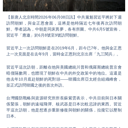
Video
【新唐人北京時間2026年06月08日訊】中共黨魁習近平將於下週
訪問朝鮮，與金正恩會面，這將是他時隔近七年後再次訪問朝
鮮。學者認為，中朝是同床異夢，各有所圖。中共6月5號宣佈，
習近平「應邀」於6月8號至9號訪問朝鮮。
習近平上一次訪問朝鮮是在2019年6月，距今已7年。他與金正恩
上一次見面是在去年9月，當時金正恩到北京出席「九三閱兵」。
習近平這次訪朝，距離在他與美國總統川普和俄羅斯總統普京會
晤僅隔數周，也體現了朝鮮在中共的外交政策中的地位。這還是
他去年10月底赴朝鮮的死對頭——韓國出席亞太經合組織峰會，
並正式訪問韓國之後的首次外訪。
台灣國防戰略與資源研究所所長蘇紫雲表示，中共目前與日本關
係緊張，朝鮮的遠端飛彈、核武器是日本比較忌諱的東西。習近
平這次訪朝，他是想逐步重新修復與朝鮮的關係，拉攏它以壓制
日本。