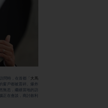
訪問時，在首都「
大馬
的窗戶都被震碎。爆炸
然無恙，繼續當地的訪
腦正在會談，商討敘利