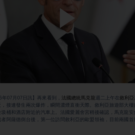
Play
Video
6年07月07日訊】再來看到，
法國總統
馬克龍
週二上午在
敘利亞
近，接連發生兩次爆炸，瞬間濃煙直衝天際。敘利亞旅遊部大樓
垃圾桶和酒店附近的汽車上。法國愛麗舍宮稍後確認，馬克龍安
裁者阿薩德倒台後，第一位訪問敘利亞的歐盟領袖，目前兩國首