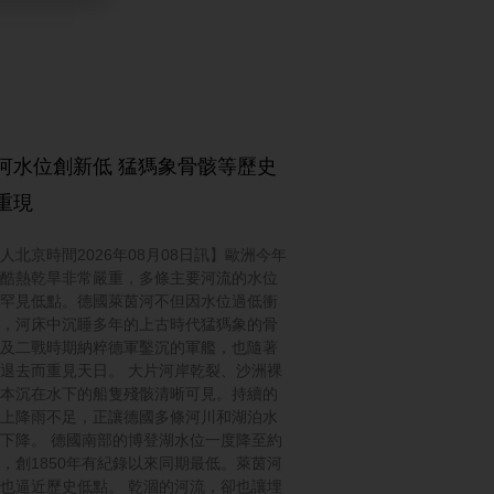
河水位創新低 猛獁象骨骸等歷史
重現
人北京時間2026年08月08日訊】歐洲今年
酷熱乾旱非常嚴重，多條主要河流的水位
罕見低點。德國萊茵河不但因水位過低衝
，河床中沉睡多年的上古時代猛獁象的骨
及二戰時期納粹德軍鑿沉的軍艦，也隨著
退去而重見天日。 大片河岸乾裂、沙洲裸
本沉在水下的船隻殘骸清晰可見。持續的
上降雨不足，正讓德國多條河川和湖泊水
下降。 德國南部的博登湖水位一度降至約
3米，創1850年有紀錄以來同期最低。萊茵河
也逼近歷史低點。 乾涸的河流，卻也讓埋