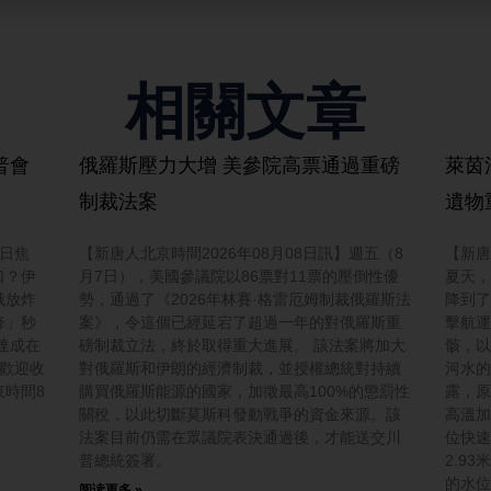
相關文章
普會
俄羅斯壓力大增 美參院高票通過重磅
萊茵
制裁法案
遺物
今日焦
【新唐人北京時間2026年08月08日訊】週五（8
【新唐
口？伊
月7日），美國參議院以86票對11票的壓倒性優
夏天，
俄放炸
勢，通過了《2026年林賽·格雷厄姆制裁俄羅斯法
降到了
鋒」秒
案》，令這個已經延宕了超過一年的對俄羅斯重
擊航運
達成在
磅制裁立法，終於取得重大進展。 該法案將加大
骸，以
，歡迎收
對俄羅斯和伊朗的經濟制裁，並授權總統對持續
河水的
時間8
購買俄羅斯能源的國家，加徵最高100%的懲罰性
露，原
關稅，以此切斷莫斯科發動戰爭的資金來源。該
高溫加
法案目前仍需在眾議院表決通過後，才能送交川
位快速
普總統簽署。
2.9
的水位
阅读更多 »