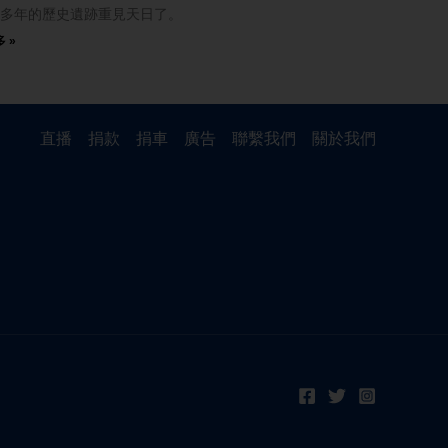
多年的歷史遺跡重見天日了。
 »
直播
捐款
捐車
廣告
聯繫我們
關於我們