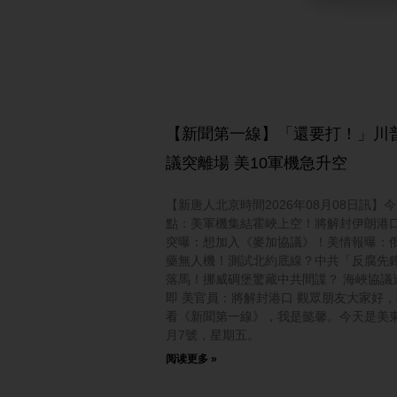
【新聞第一線】「還要打！」川
議突離場 美10軍機急升空
【新唐人北京時間2026年08月08日訊】
點：美軍機集結霍峽上空！將解封伊朗港
突曝：想加入《麥加協議》！美情報曝：
藥無人機！測試北約底線？中共「反腐先
落馬！挪威碉堡驚藏中共間諜？ 海峽協議
即 美官員：將解封港口 觀眾朋友大家好
看《新聞第一線》，我是懿馨。今天是美東
月7號，星期五。
阅读更多 »